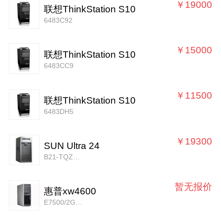
￥19000
联想ThinkStation S10
6483C92
￥15000
联想ThinkStation S10
6483CC9
￥11500
联想ThinkStation S10
6483DH5
￥19300
SUN Ultra 24
B21-TQZ1-AU-2GDU
暂无报价
惠普xw4600
E7500/2G/500G