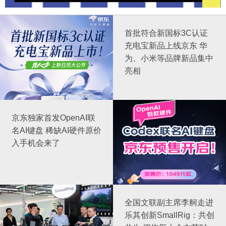
首批符合新国标3C认证
充电宝新品上线京东 华
为、小米等品牌新品集中
亮相
京东独家首发OpenAI联
名AI键盘 稀缺AI硬件原价
入手机会来了
全国文联副主席李舸走进
乐其创新SmallRig：共创