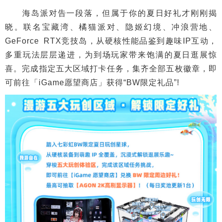
海岛派对告一段落，但属于你的夏日好礼才刚刚揭
晓。联名宝藏湾、橘猫派对、隐姬幻境、冲浪营地、
GeForce RTX竞技岛，从硬核性能品鉴到趣味IP互动，
多重玩法层层递进，为到场玩家带来饱满的夏日逛展惊
喜。完成指定五大区域打卡任务，集齐全部五枚徽章，即
可前往「iGame愿望商店」获得“BW限定礼品”!