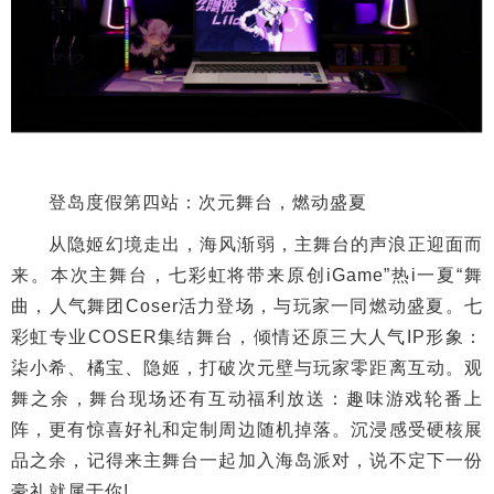
登岛度假第四站：次元舞台，燃动盛夏
从隐姬幻境走出，海风渐弱，主舞台的声浪正迎面而
来。本次主舞台，七彩虹将带来原创iGame”热i一夏“舞
曲，人气舞团Coser活力登场，与玩家一同燃动盛夏。七
彩虹专业COSER集结舞台，倾情还原三大人气IP形象：
柒小希、橘宝、隐姬，打破次元壁与玩家零距离互动。观
舞之余，舞台现场还有互动福利放送：趣味游戏轮番上
阵，更有惊喜好礼和定制周边随机掉落。沉浸感受硬核展
品之余，记得来主舞台一起加入海岛派对，说不定下一份
豪礼就属于你!