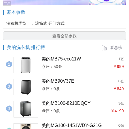
基本参数
洗衣机类型
:
滚筒式 开门方式
查看全部参数
美的洗衣机 排行榜
看总榜
美的MB75-eco11W
1张
点评：50条
￥999
美的MB90V37E
0张
点评：0条
￥849
美的MB100-8210DQCY
3张
点评：0条
￥4199
美的MG100-1451WDY-G21G
0张