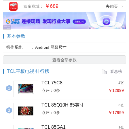
￥689
京东商城：
去购买
>
基本参数
操作系统
:
Android 屏幕尺寸
查看全部参数
TCL平板电视 排行榜
看总榜
TCL 75C8
4张
点评：0条
￥12999
TCL 85Q10H 85英寸
3张
点评：0条
￥17999
TCL 85GA1
1张