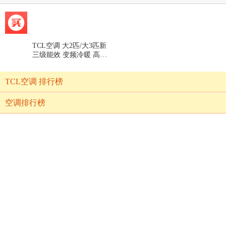
TCL空调 大2匹/大3匹新
三级能效 变频冷暖 高温
自清洁 低噪 小户型家用
壁挂式 小客厅空调挂机
TCL空调 排行榜
KFR-51GW/JQ2Ma+B3
空调排行榜