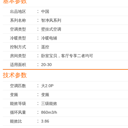
基本参数
出品地区
中国
系列名称
智净风系列
空调类型
壁挂式空调
冷暖类型
冷暖电辅
控制方式
遥控
房间类型
卧室宝贝，客厅专享二者均可
适用面积
20-30
技术参数
空调匹数
大2.0P
变频
变频
能效等级
三级能效
循环风量
860m3/h
能效比
3.86