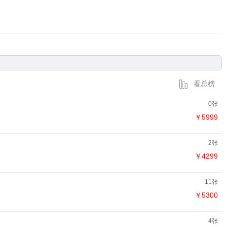
看总榜
0张
￥5999
2张
￥4299
11张
￥5300
4张