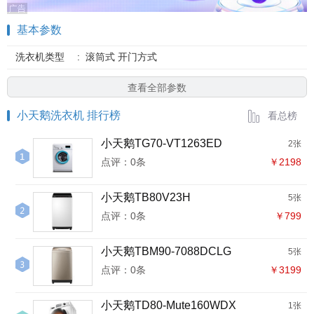
基本参数
洗衣机类型
:
滚筒式 开门方式
查看全部参数
小天鹅洗衣机 排行榜
看总榜
小天鹅TG70-VT1263ED
2张
点评：0条
￥2198
小天鹅TB80V23H
5张
点评：0条
￥799
小天鹅TBM90-7088DCLG
5张
点评：0条
￥3199
小天鹅TD80-Mute160WDX
1张