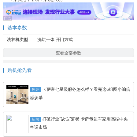
基本参数
洗衣机类型
:
洗烘一体 开门方式
查看全部参数
购机抢先看
卡萨帝七星级服务怎么样？看完这6组图小编倍
热评
感羡慕
打破行业“缺位”窘状 卡萨帝进军家用高端中央
新闻
空调市场