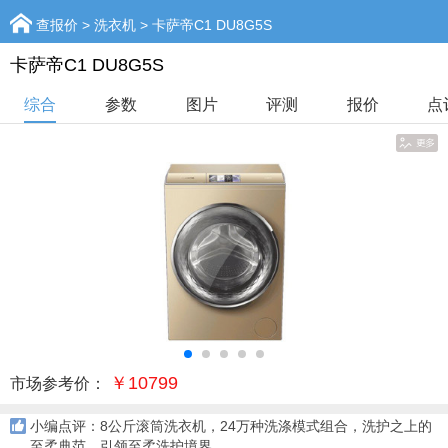
查报价
>
洗衣机
> 卡萨帝C1 DU8G5S
卡萨帝C1 DU8G5S
综合
参数
图片
评测
报价
点
￥10799
市场参考价：
小编点评：8公斤滚筒洗衣机，24万种洗涤模式组合，洗护之上的
至柔典范，引领至柔洗护境界