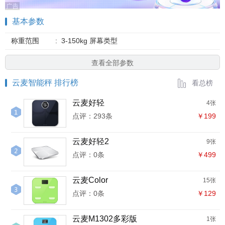
基本参数
称重范围
:
3-150kg 屏幕类型
查看全部参数
云麦智能秤 排行榜
看总榜
云麦好轻
4张
点评：293条
￥199
云麦好轻2
9张
点评：0条
￥499
云麦Color
15张
点评：0条
￥129
云麦M1302多彩版
1张