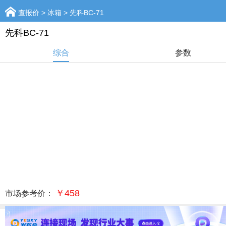
查报价
>
冰箱
> 先科BC-71
先科BC-71
综合
参数
￥458
市场参考价：