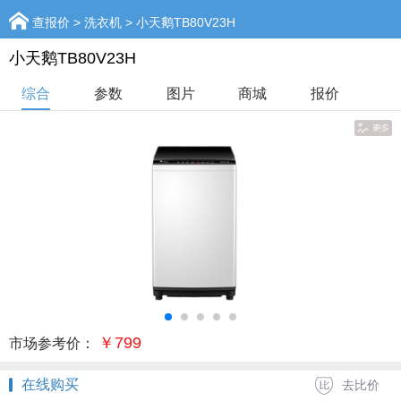
查报价
>
洗衣机
> 小天鹅TB80V23H
小天鹅TB80V23H
综合
参数
图片
商城
报价
￥799
市场参考价：
在线购买
去比价