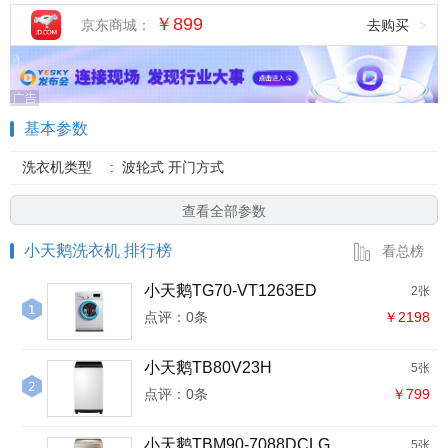
￥899
京东商城：
去购买
>
基本参数
洗衣机类型
:
波轮式 开门方式
查看全部参数
小天鹅洗衣机 排行榜
看总榜
小天鹅TG70-VT1263ED
2张
点评：0条
￥2198
小天鹅TB80V23H
5张
点评：0条
￥799
小天鹅TBM90-7088DCLG
5张