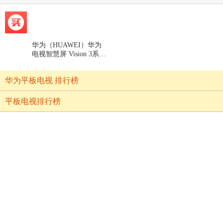
华为（HUAWEI）华为
电视智慧屏 Vision 3系列
240Hz超薄全面屏4K超
高清AI摄像头智能液晶
华为平板电视 排行榜
护眼电视机 华为智慧屏
Vision三代 75【240Hz】
平板电视排行榜