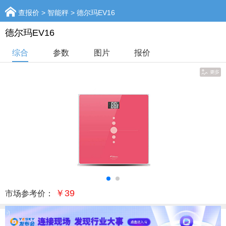
查报价
>
智能秤
> 德尔玛EV16
德尔玛EV16
综合
参数
图片
报价
￥39
市场参考价：