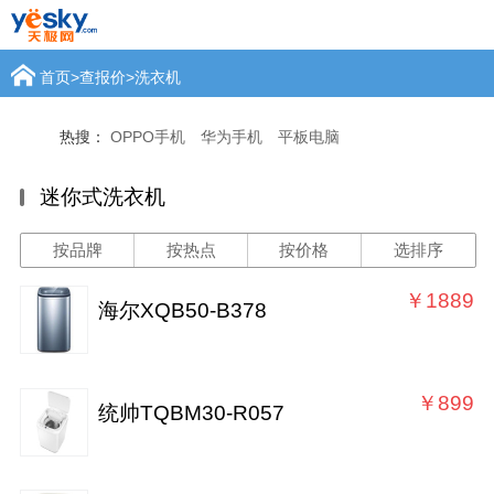
首页
>
查报价
>
洗衣机
热搜：
OPPO手机
华为手机
平板电脑
迷你式洗衣机
按品牌
按热点
按价格
选排序
￥1889
海尔XQB50-B378
￥899
统帅TQBM30-R057