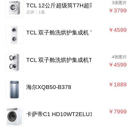
3张图片
TCL 12公斤超级筒T7H超薄洗烘一体机滚
￥3799
点评：1条
￥4599
TCL 双子舱洗烘护集成机 T10
4张图片
TCL 双子舱洗烘护集成机T10
￥4599
￥1889
海尔XQB50-B378
￥7999
卡萨帝C1 HD10WT2ELU1